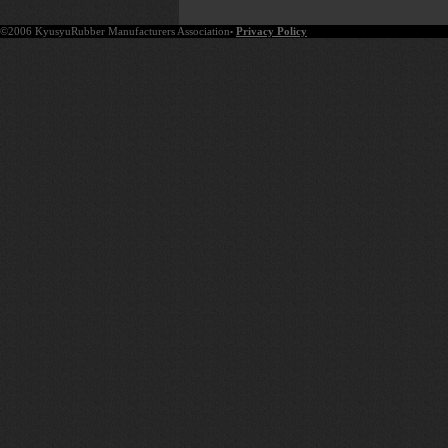
©2006 KyusyuRubber Manufacturers Association
Privacy Policy
•